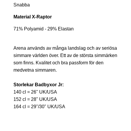
Snabba
Material X-Raptor
71% Polyamid - 29% Elastan
Arena används av många landslag och av seriösa
simmare världen över. Ett av de största simmärken
som finns. Kvalitet och bra passform för den
medvetna simmaren.
Storlekar Badbyxor Jr:
140 cl = 26" UK/USA
152 cl = 28" UK/USA
164 cl = 29"/30" UK/USA