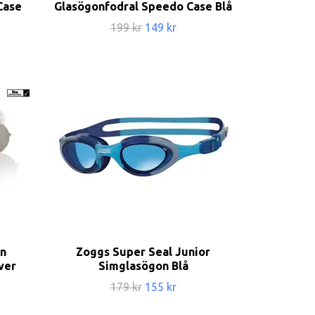
Case
Glasögonfodral Speedo Case Blå
199 kr
149 kr
n
Zoggs Super Seal Junior
ver
Simglasögon Blå
179 kr
155 kr