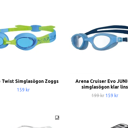
e Twist Simglasögon Zoggs
Arena Cruiser Evo JUN
simglasögon klar lins
159 kr
199 kr
159 kr