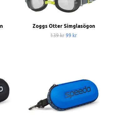
n
Zoggs Otter Simglasögon
139 kr
99 kr