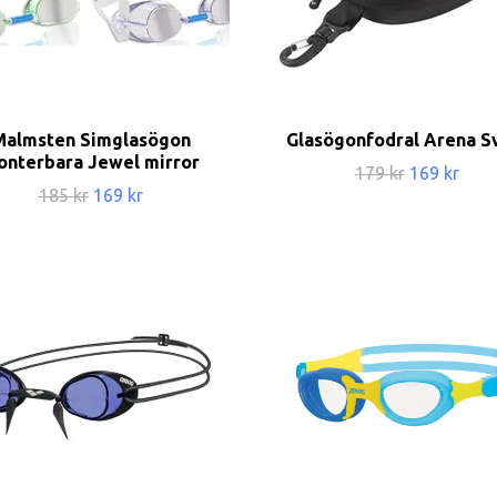
Malmsten Simglasögon
Glasögonfodral Arena S
onterbara Jewel mirror
179 kr
169 kr
185 kr
169 kr