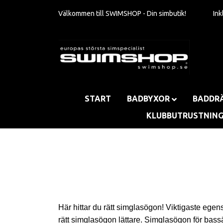
Välkommen till SWIMSHOP - Din simbutik!
In
START
BADBYXOR
BADDR
KLUBBUTRUSTNIN
Här hittar du rätt simglasögon! Viktigaste egensk
rätt simglasögon lättare. Simglasögon för bassä