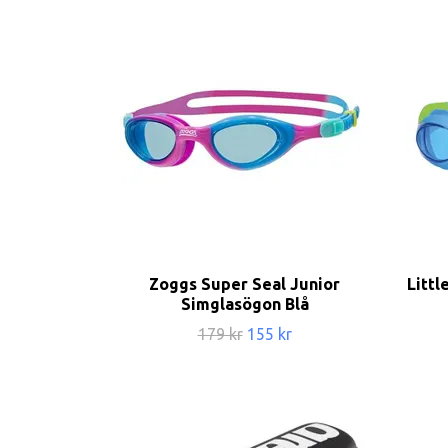
Zoggs Super Seal Junior
Littl
Simglasögon Blå
179 kr
155 kr