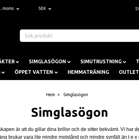
kl. moms
SEK
S
ÄKTER
SIMGLASÖGON
SIMUTRUSTNING
G
ÖPPET VATTEN
HEMMATRÄNING
OUTLET
Hem
Simglasögon
Simglasögon
apen är att du gillar dina brillor och de sitter bekvämt. Vi har de
ng brukar vara lite mindre motstånd och mindre synfält än t e x 