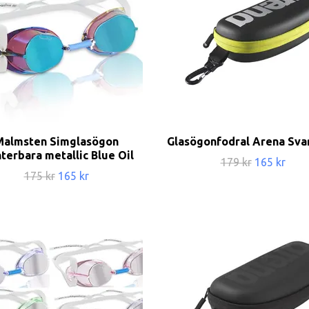
Malmsten Simglasögon
Glasögonfodral Arena Sva
terbara metallic Blue Oil
179 kr
165 kr
175 kr
165 kr