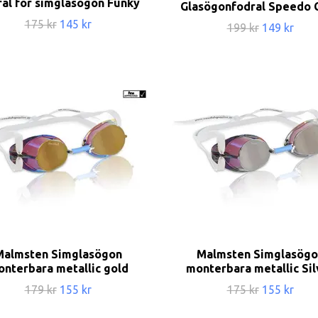
al för simglasögon Funky
Glasögonfodral Speedo 
175 kr
145 kr
199 kr
149 kr
Malmsten Simglasögon
Malmsten Simglasögo
nterbara metallic gold
monterbara metallic Sil
179 kr
155 kr
175 kr
155 kr