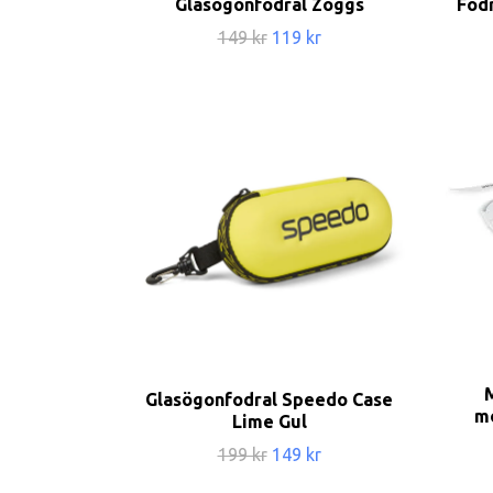
Glasögonfodral Zoggs
Fodr
149 kr
119 kr
Glasögonfodral Speedo Case
mo
Lime Gul
199 kr
149 kr