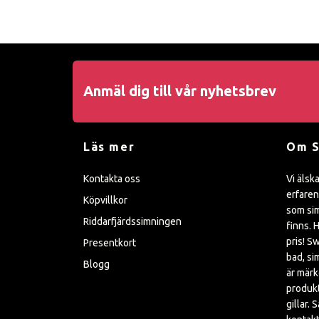
Anmäl dig till vår nyhetsbrev
Läs mer
Om 
Kontakta oss
Vi älsk
erfaren
Köpvillkor
som sim
Riddarfjärdssimningen
finns. H
pris! S
Presentkort
bad, si
Blogg
är mär
produkt
gillar. 