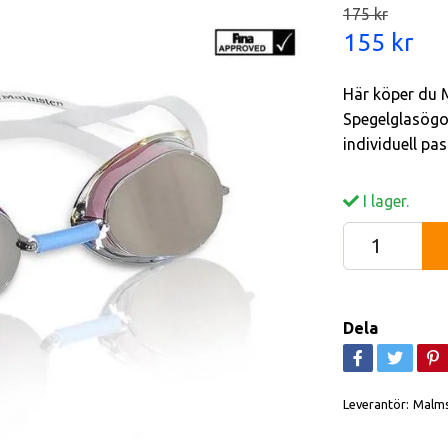
175 kr
155 kr
Här köper du 
Spegelglasögo
individuell pa
I lager.
Dela
Leverantör:
Malm