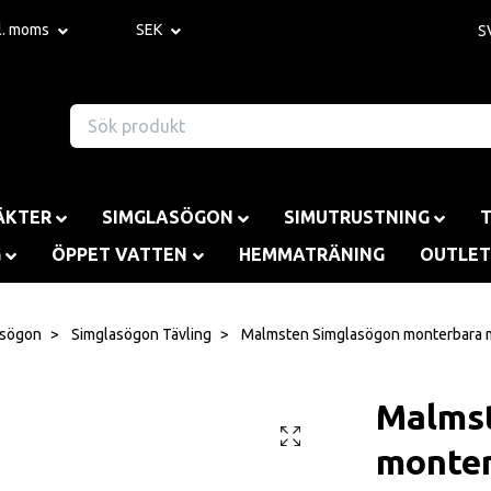
kl. moms
SEK
S
ÄKTER
SIMGLASÖGON
SIMUTRUSTNING
G
ÖPPET VATTEN
HEMMATRÄNING
OUTLET
asögon
Simglasögon Tävling
Malmsten Simglasögon monterbara me
Malmst
monter