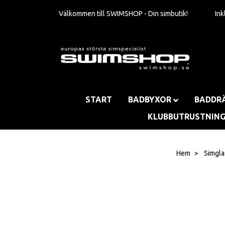
Välkommen till SWIMSHOP - Din simbutik!
In
START
BADBYXOR
BADDR
KLUBBUTRUSTNIN
Hem
Simgl