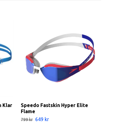
 Klar
Speedo Fastskin Hyper Elite
Arena Cobra
Flame
Mirror Aqua
649 kr
699 kr
799 kr
799 kr