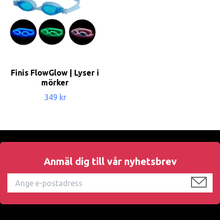
Finis FlowGlow | Lyser i
mörker
349 kr
Anmäl dig till vår nyhetsbrev