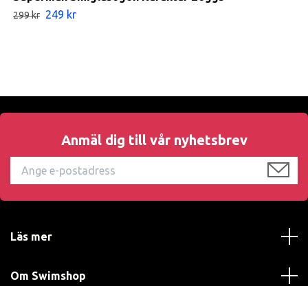
249 kr
299 kr
Anmäl dig till vår nyhetsbrev
Läs mer
Om Swimshop