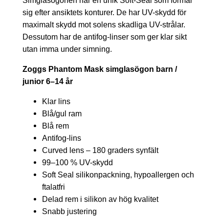
Simglasögonen har en unik Soft-Seal som formar
sig efter ansiktets konturer. De har UV-skydd för
maximalt skydd mot solens skadliga UV-strålar.
Dessutom har de antifog-linser som ger klar sikt
utan imma under simning.
Zoggs Phantom Mask simglasögon barn /
junior 6–14 år
Klar lins
Blå/gul ram
Blå rem
Antifog-lins
Curved lens – 180 graders synfält
99–100 % UV-skydd
Soft Seal silikonpackning, hypoallergen och
ftalatfri
Delad rem i silikon av hög kvalitet
Snabb justering