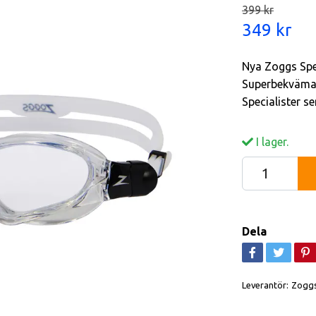
399 kr
349 kr
Nya Zoggs Spe
Superbekväma i 
Specialister s
I lager.
Dela
Leverantör:
Zogg