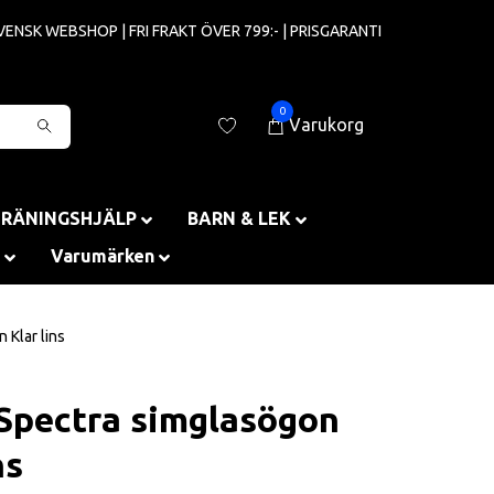
VENSK WEBSHOP | FRI FRAKT ÖVER 799:- | PRISGARANTI
0
Varukorg
TRÄNINGSHJÄLP
BARN & LEK
Varumärken
 Klar lins
Spectra simglasögon
ns