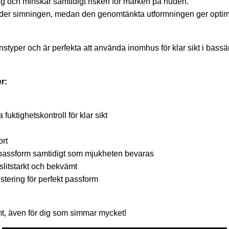
ing och minskar samtidigt risken för märken på huden.
 under simningen, medan den genomtänkta utformningen ger opti
linstyper och är perfekta att använda inomhus för klar sikt i bass
r:
fuktighetskontroll för klar sikt
ort
 passform samtidigt som mjukheten bevaras
 slitstarkt och bekvämt
stering för perfekt passform
mt, även för dig som simmar mycket!