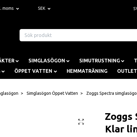
kl. moms
SEK
S
ÄKTER
SIMGLASÖGON
SIMUTRUSTNING
G
ÖPPET VATTEN
HEMMATRÄNING
OUTLET
mglasögon
Simglasögon Öppet Vatten
Zoggs Spectra simglasögon
Zoggs 
Klar li