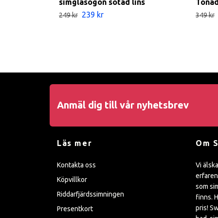
simglasögon sotad lins
Tona
239 kr
249 kr
349 kr
Anmäl dig till vår nyhetsbrev
Läs mer
Om 
Kontakta oss
Vi älsk
erfaren
Köpvillkor
som sim
Riddarfjärdssimningen
finns. H
pris! S
Presentkort