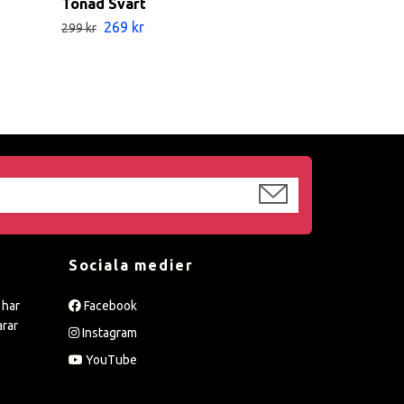
Tonad Svart
Simglasögo
269 kr
199 kr
299 kr
259 kr
Sociala medier
 har
Facebook
arar
Instagram
YouTube