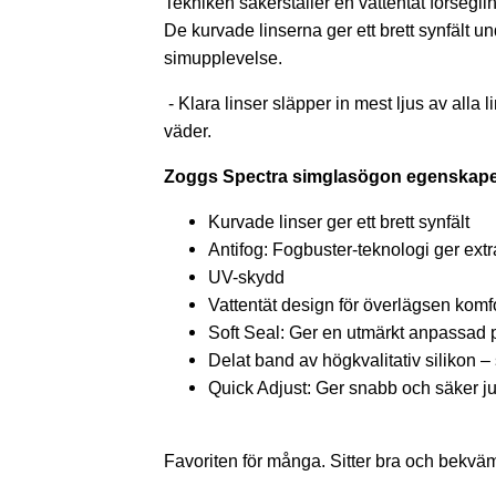
Tekniken säkerställer en vattentät försegl
De kurvade linserna ger ett brett synfält
simupplevelse.
-
Klara linser släpper in mest ljus av alla 
väder.
Zoggs Spectra simglasögon egenskape
Kurvade linser ger ett brett synfält
Antifog: Fogbuster-teknologi ger extra 
UV-skydd
Vattentät design för överlägsen komf
Soft Seal: Ger en utmärkt anpassad
Delat band av högkvalitativ silikon –
Quick Adjust: Ger snabb och säker ju
Favoriten för många. Sitter bra och bekvä