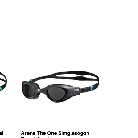
al
Arena The One Simglasögon
Speedo Futu