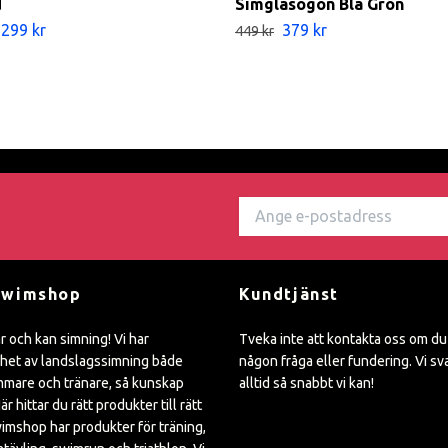
d
Simglasögon Blå Grön
299 kr
379 kr
449 kr
Swimshop
Kundtjänst
ar och kan simning! Vi har
Tveka inte att kontakta oss om du
het av landslagssimning både
någon fråga eller fundering. Vi sv
mare och tränare, så kunskap
alltid så snabbt vi kan!
är hittar du rätt produkter till rätt
wimshop har produkter för träning,