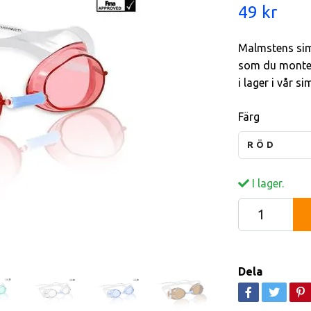
49 kr
Malmstens sim
som du monter
i lager i vår s
Färg
RÖD
I lager.
Dela