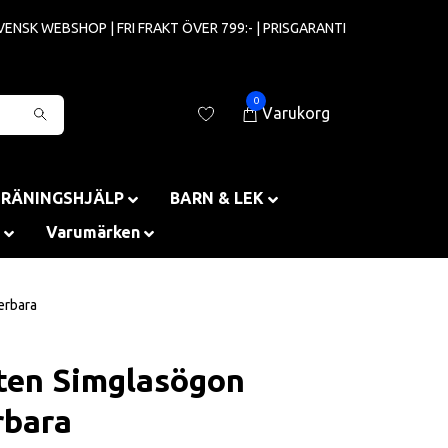
VENSK WEBSHOP | FRI FRAKT ÖVER 799:- | PRISGARANTI
0
Varukorg
TRÄNINGSHJÄLP
BARN & LEK
Varumärken
erbara
en Simglasögon
rbara