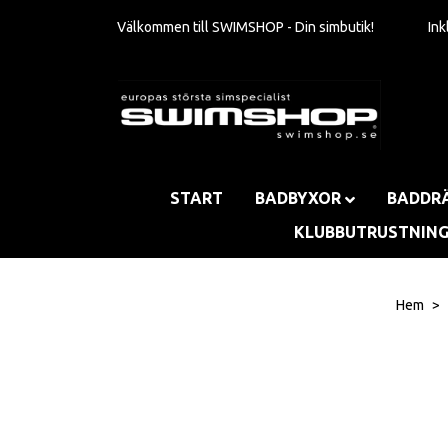
Välkommen till SWIMSHOP - Din simbutik!
In
START
BADBYXOR
BADDR
KLUBBUTRUSTNIN
Hem