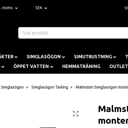
kl. moms
SEK
S
ÄKTER
SIMGLASÖGON
SIMUTRUSTNING
G
ÖPPET VATTEN
HEMMATRÄNING
OUTLET
Simglasögon
Simglasögon Tävling
Malmsten Simglasögon mont
Malmst
monte