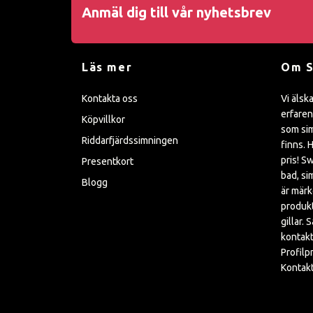
Anmäl dig till vår nyhetsbrev
Läs mer
Om 
Kontakta oss
Vi älsk
erfaren
Köpvillkor
som sim
Riddarfjärdssimningen
finns. H
pris! S
Presentkort
bad, si
Blogg
är mär
produkt
gillar. 
kontakt
Profilp
Kontakt