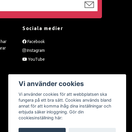
Sociala medier
 har
Facebook
arar
Instagram
YouTube
Vi använder cookies
Vi använder cookies för att webbplatsen ska
fungera på ett bra sätt. Cookies används bland
annat för att komma ihåg dina inställningar och
erbjuda säker inloggning. Gör din
cookiesinställning här: