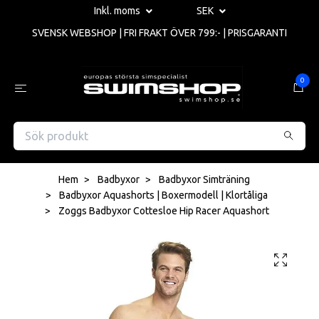
Inkl. moms
SEK
SVENSK WEBSHOP | FRI FRAKT ÖVER 799:- | PRISGARANTI
0
Hem
Badbyxor
Badbyxor Simträning
Badbyxor Aquashorts | Boxermodell | Klortåliga
Zoggs Badbyxor Cottesloe Hip Racer Aquashort