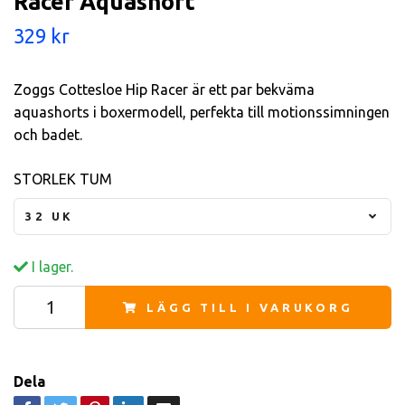
Racer Aquashort
329 kr
Zoggs Cottesloe Hip Racer är ett par bekväma
aquashorts i boxermodell, perfekta till motionssimningen
och badet.
STORLEK TUM
32 UK
I lager.
LÄGG TILL I VARUKORG
Dela