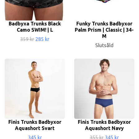
Badbyxa Trunks Black
Funky Trunks Badbyxor
Camo SWIM! | L
Palm Prism | Classic | 34-
M
359 kr
285 kr
Slutsåld
Finis Trunks Badbyxor
Finis Trunks Badbyxor
Aquashort Svart
Aquashort Navy
345 kr
355 kr
345 kr