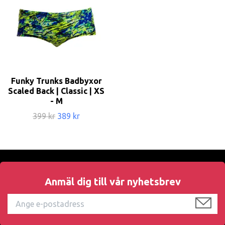
Funky Trunks Badbyxor
Scaled Back | Classic | XS
- M
399 kr
389 kr
Anmäl dig till vår nyhetsbrev