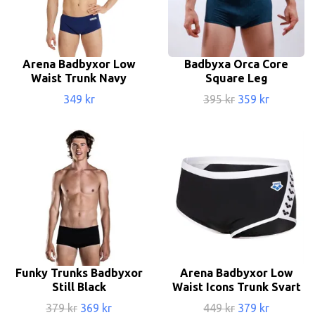
Arena Badbyxor Low
Badbyxa Orca Core
Waist Trunk Navy
Square Leg
349 kr
395 kr
359 kr
Funky Trunks Badbyxor
Arena Badbyxor Low
Still Black
Waist Icons Trunk Svart
379 kr
369 kr
449 kr
379 kr