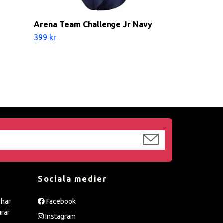
Arena Team Challenge Jr Navy
Arena Solid 
140cl - 164 cl
399 kr
399 kr
Sociala medier
 har
Facebook
arar
Instagram