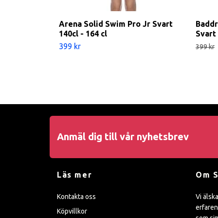
Arena Solid Swim Pro Jr Svart
Baddr
140cl - 164 cl
Svart
399 kr
399 kr
Anmäl dig till vår nyhetsbrev
Läs mer
Om 
Kontakta oss
Vi älsk
erfaren
Köpvillkor