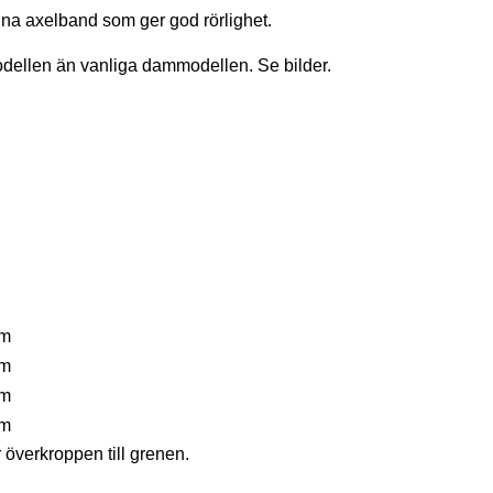
unna axelband som ger god rörlighet.
modellen än vanliga dammodellen. Se bilder.
cm
cm
cm
cm
 överkroppen till grenen.