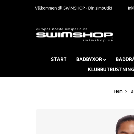
Välkommen till SWIMSHOP - Din simbutik!
In
START
BADBYXOR
BADDR
KLUBBUTRUSTNIN
Hem
B