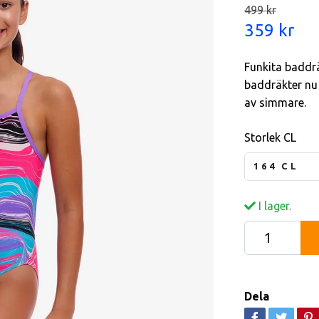
499 kr
359 kr
Funkita baddrä
baddräkter nu 
av simmare.
Storlek CL
164 CL
I lager.
Dela