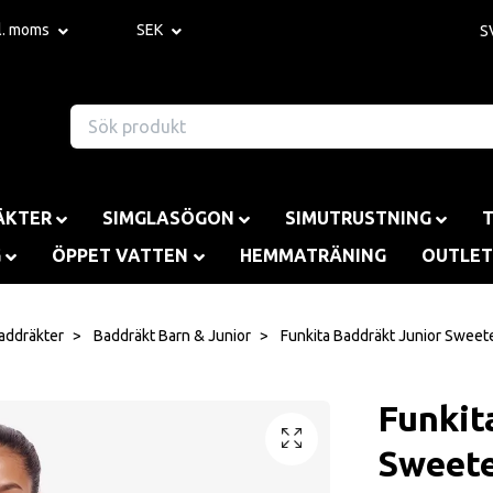
kl. moms
SEK
S
ÄKTER
SIMGLASÖGON
SIMUTRUSTNING
G
ÖPPET VATTEN
HEMMATRÄNING
OUTLET
addräkter
Baddräkt Barn & Junior
Funkita Baddräkt Junior Sweete
Funkit
Sweete