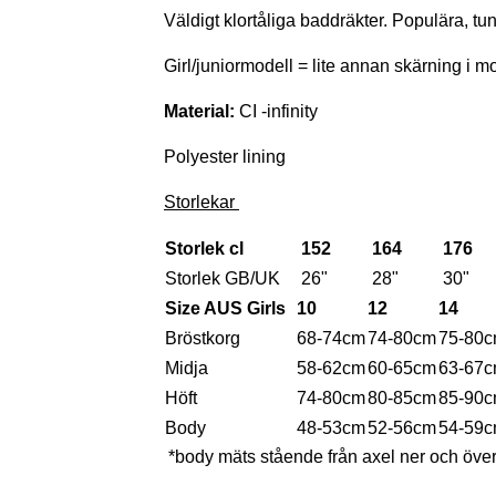
Väldigt klortåliga baddräkter. Populära, t
Girl/juniormodell = lite annan skärning i 
Material:
CI -infinity
Polyester lining
Storlekar
Storlek cl
152
164
176
Storlek GB/UK
26"
28"
30"
Size AUS Girls
10
12
14
Bröstkorg
68-74cm
74-80cm
75-80
Midja
58-62cm
60-65cm
63-67
Höft
74-80cm
80-85cm
85-90
Body
48-53cm
52-56cm
54-59
*body mäts stående från axel ner och över