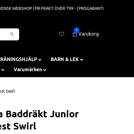
VENSK WEBSHOP | FRI FRAKT ÖVER 799:- | PRISGARANTI
0
Varukorg
TRÄNINGSHJÄLP
BARN & LEK
Varumärken
st Swirl
a Baddräkt Junior
st Swirl