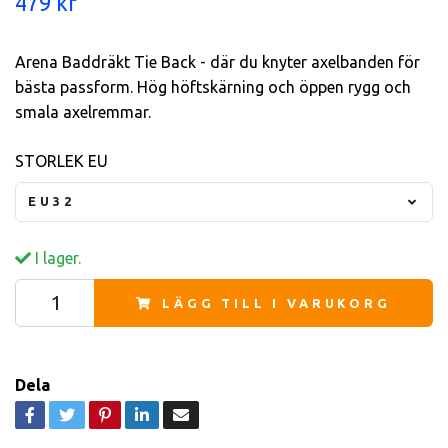
479 kr
Arena Baddräkt Tie Back - där du knyter axelbanden för
bästa passform. Hög höftskärning och öppen rygg och
smala axelremmar.
STORLEK EU
EU32
I lager.
LÄGG TILL I VARUKORG
Dela