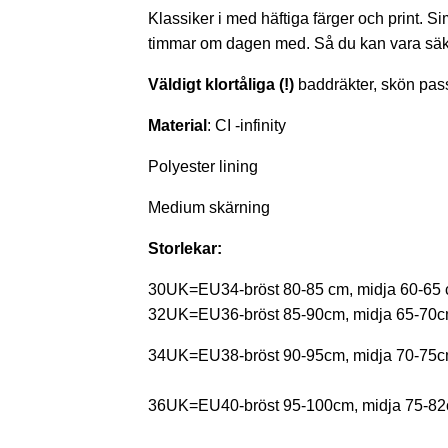
Klassiker i med häftiga färger och print. 
timmar om dagen med. Så du kan vara säke
Väldigt klortåliga (!)
baddräkter, skön pa
Material
: CI -infinity
Polyester lining
Medium skärning
Storlekar:
30UK=EU34-bröst 80-85 cm, midja 60-65 c
32UK=EU36-bröst 85-90cm, midja 65-70cm
34UK=EU38-bröst 90-95cm, midja 70-75cm
36UK=EU40-bröst 95-100cm, midja 75-82