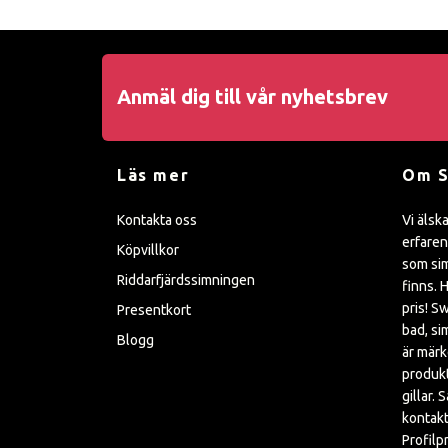
Anmäl dig till vår nyhetsbrev
Läs mer
Om 
Kontakta oss
Vi älsk
erfaren
Köpvillkor
som sim
Riddarfjärdssimningen
finns. H
pris! S
Presentkort
bad, si
Blogg
är mär
produkt
gillar. 
kontakt
Profilp