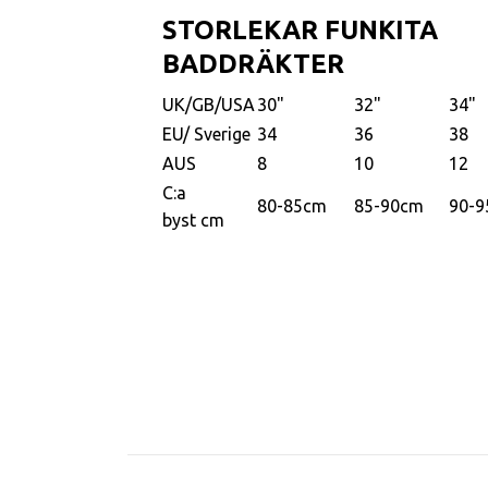
STORLEKAR FUNKITA
BADDRÄKTER
UK/GB/USA
30"
32"
34"
EU/ Sverige
34
36
38
AUS
8
10
12
C:a
80-85cm
85-90cm
90-
byst cm