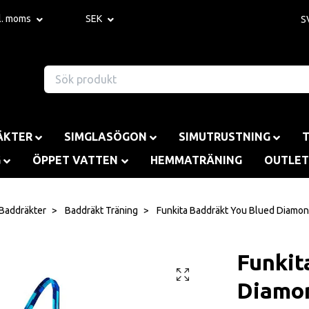
kl. moms
SEK
S
ÄKTER
SIMGLASÖGON
SIMUTRUSTNING
G
ÖPPET VATTEN
HEMMATRÄNING
OUTLET
Baddräkter
Baddräkt Träning
Funkita Baddräkt You Blued Diamo
Funkit
Diamo