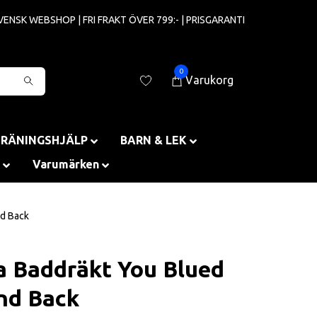
VENSK WEBSHOP | FRI FRAKT ÖVER 799:- | PRISGARANTI
0
Varukorg
TRÄNINGSHJÄLP
BARN & LEK
Varumärken
nd Back
a Baddräkt You Blued
nd Back