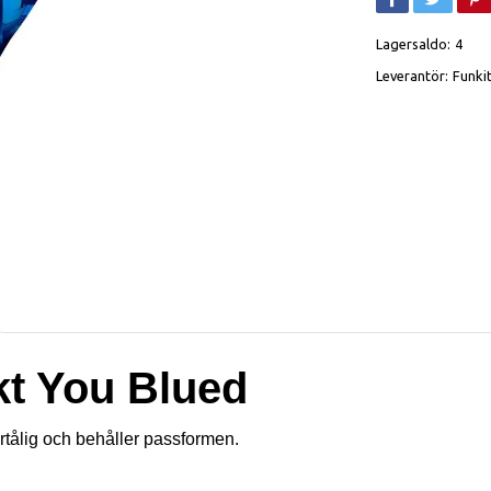
Lagersaldo:
4
Leverantör:
Funki
kt You Blued
ortålig och behåller passformen.