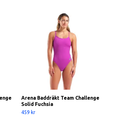
lenge
Arena Baddräkt Team Challenge
Speedo Bad
Solid Fuchsia
Splice
459 kr
439 kr
499 kr