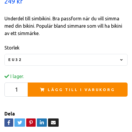
249 kr
Underdel till simbikini. Bra passform när du vill simma
med din bikini. Populär bland simmare som vill ha bikini
av ett simmärke.
Storlek
EU32
I lager.
LÄGG TILL I VARUKORG
Dela