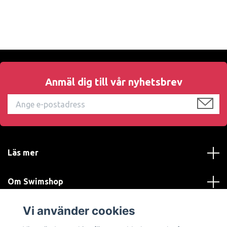
Anmäl dig till vår nyhetsbrev
Läs mer
Om Swimshop
Vi använder cookies
Kundtjänst