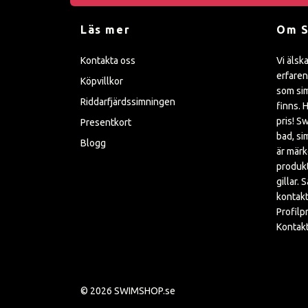
Läs mer
Om 
Kontakta oss
Vi älsk
erfaren
Köpvillkor
som sim
Riddarfjärdssimningen
finns. H
pris! S
Presentkort
bad, si
Blogg
är mär
produkt
gillar. 
kontakt
Profilp
Kontakt
© 2026 SWIMSHOP.se