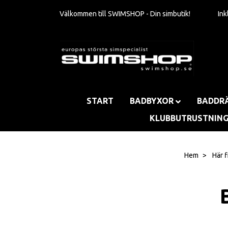
Välkommen till SWIMSHOP - Din simbutik!
In
START
BADBYXOR
BADDR
KLUBBUTRUSTNIN
Hem
Här f