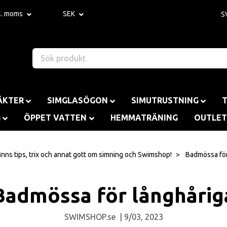
kl. moms
SEK
S
ÄKTER
SIMGLASÖGON
SIMUTRUSTNING
G
ÖPPET VATTEN
HEMMATRÄNING
OUTLET
inns tips, trix och annat gott om simning och Swimshop!
Badmössa för
Badmössa för långhårig
SWIMSHOP.se
|
9/03, 2023