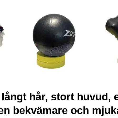
långt hår, stort huvud, e
a en bekvämare och mjuk