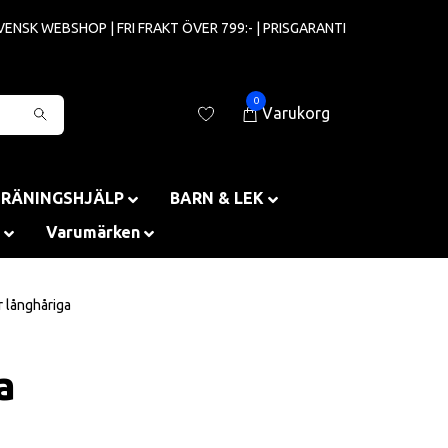
VENSK WEBSHOP | FRI FRAKT ÖVER 799:- | PRISGARANTI
0
Varukorg
TRÄNINGSHJÄLP
BARN & LEK
Varumärken
 långhåriga
a