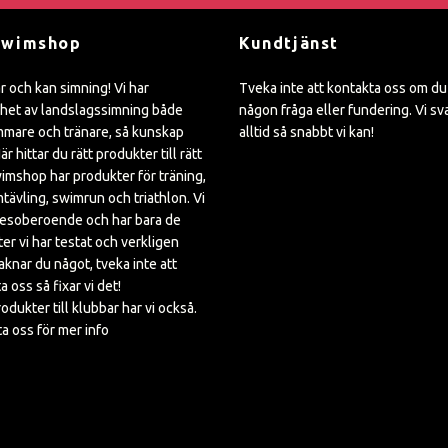
Swimshop
Kundtjänst
ar och kan simning! Vi har
Tveka inte att kontakta oss om du
het av landslagssimning både
någon fråga eller fundering. Vi sv
mare och tränare, så kunskap
alltid så snabbt vi kan!
är hittar du rätt produkter till rätt
wimshop har produkter för träning,
mtävling, swimrun och triathlon. Vi
kesoberoende och har bara de
er vi har testat och verkligen
Saknar du något, tveka inte att
a oss så fixar vi det!
rodukter till klubbar har vi också.
a oss för mer info