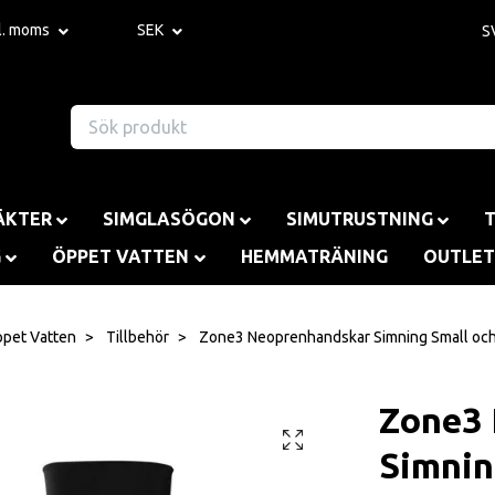
kl. moms
SEK
S
ÄKTER
SIMGLASÖGON
SIMUTRUSTNING
G
ÖPPET VATTEN
HEMMATRÄNING
OUTLET
pet Vatten
Tillbehör
Zone3 Neoprenhandskar Simning Small oc
Zone3
Simnin