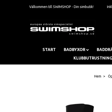
Välkommen till SWIMSHOP - Din simbutik!
In
START
BADBYXOR
BADDR
KLUBBUTRUSTNIN
Hem
Öp