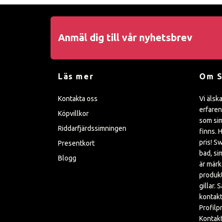
Anmäl dig till vår nyhetsbrev
Läs mer
Om 
Kontakta oss
Vi älsk
erfaren
Köpvillkor
som sim
Riddarfjärdssimningen
finns. H
pris! S
Presentkort
bad, si
Blogg
är mär
produkt
gillar. 
kontakt
Profilp
Kontakt