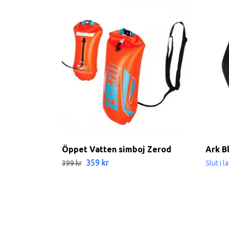
Öppet Vatten simboj Zerod
Ark B
359 kr
399 kr
Slut i l