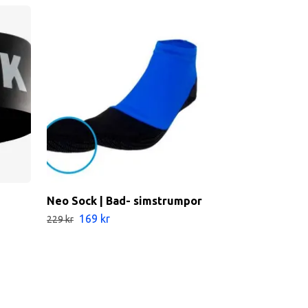
Neo Sock | Bad- simstrumpor
Simboj Öppe
XL
169 kr
229 kr
Slut i lager