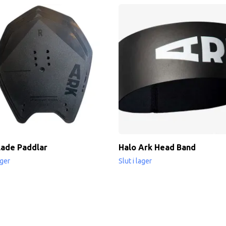
lade Paddlar
Halo Ark Head Band
ager
Slut i lager