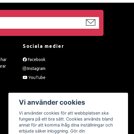
Sociala medier
 har
Facebook
arar
Instagram
YouTube
Vi använder cookies
Vi använder cookies för att webbplatsen ska
fungera på ett bra sätt. Cookies används bland
annat för att komma ihåg dina inställningar och
erbjuda säker inloggning. Gör din