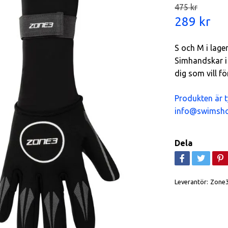
475 kr
289 kr
S och M i lage
Simhandskar i 
dig som vill f
Produkten är t
info@swimsho
Dela
Leverantör:
Zone