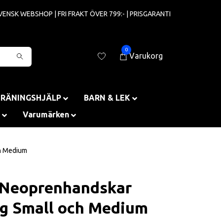
VENSK WEBSHOP | FRI FRAKT ÖVER 799:- | PRISGARANTI
0
Varukorg
TRÄNINGSHJÄLP
BARN & LEK
Varumärken
h Medium
 Neoprenhandskar
g Small och Medium