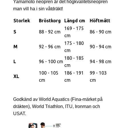
Yamamoto neopren är det högkvalitetsneopren
man vill ha i sin våtdräkt!
Storlek
Bröstkorg
Längd cm
Höftmått
169 - 175
S
88 - 92 cm
86 - 90 cm
cm
175 - 180
M
92 - 96 cm
90 - 94 cm
cm
180 - 185
L
96 - 100 cm
94 - 98 cm
cm
100 - 105
186 - 191
99 - 103
XL
cm
cm
cm
Godkänd av World Aquatics (Fina-märket på
dräkten), World Triathlon, ITU, Ironman och
USAT.