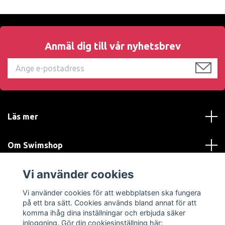
Anmäl dig till vår nyhetsbrev
Läs mer
Om Swimshop
Vi använder cookies
Kundtjänst
Vi använder cookies för att webbplatsen ska fungera
Sociala medier
på ett bra sätt. Cookies används bland annat för att
komma ihåg dina inställningar och erbjuda säker
inloggning. Gör din cookiesinställning här: