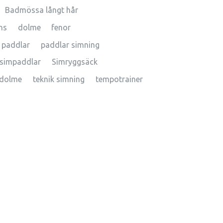
Badmössa långt hår
ns
dolme
fenor
paddlar
paddlar simning
simpaddlar
Simryggsäck
dolme
teknik simning
tempotrainer