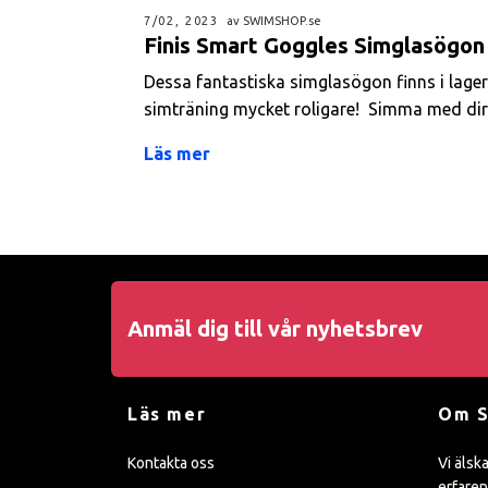
7/02, 2023
av SWIMSHOP.se
Finis Smart Goggles Simglasögon
Dessa fantastiska simglasögon finns i lager
simträning mycket roligare! Simma med dire
Läs mer
Anmäl dig till vår nyhetsbrev
Läs mer
Om 
Kontakta oss
Vi älsk
erfaren