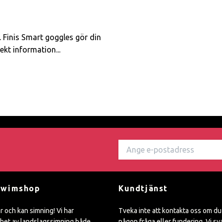
. Finis Smart goggles gör din
kt information...
Swimshop
Kundtjänst
ar och kan simning! Vi har
Tveka inte att kontakta oss om du
het av landslagssimning både
någon fråga eller fundering. Vi sv