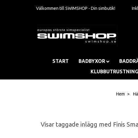
Välkommen till SWIMSHOP - Din simbutik!
In
START
BADBYXOR
BADDR
KLUBBUTRUSTNIN
Hem
Hä
Visar taggade inlägg med Finis Sm