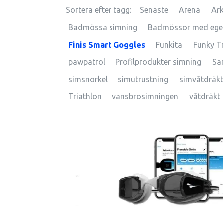
Sortera efter tagg:
Senaste
Arena
Ar
Badmössa simning
Badmössor med eget
Finis Smart Goggles
Funkita
Funky T
pawpatrol
Profilprodukter simning
Sa
simsnorkel
simutrustning
simvåtdräkt
Triathlon
vansbrosimningen
våtdräkt