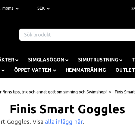
kl. moms
SEK
S
ÄKTER
SIMGLASÖGON
SIMUTRUSTNING
G
ÖPPET VATTEN
HEMMATRÄNING
OUTLET
r finns tips, trix och annat gott om simning och Swimshop!
Finis Smar
Finis Smart Goggles
art Goggles. Visa
alla inlägg här
.