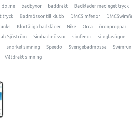
k dolme
badbyxor
baddräkt
Badkläder med eget tryck
 tryck
Badmössor till klubb
DMCSimfenor
DMCSwimfi
runks
Klortåliga badkläder
Nike
Orca
öronproppar
rah Sjöström
Simbadmössor
simfenor
simglasögon
snorkel simning
Speedo
Sverigebadmössa
Swimrun
Våtdräkt simning