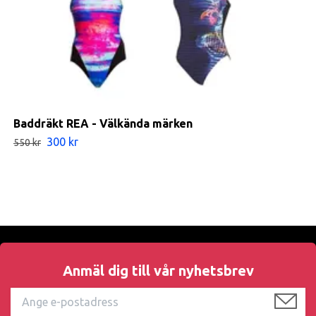
Baddräkt REA - Välkända märken
300 kr
550 kr
Anmäl dig till vår nyhetsbrev