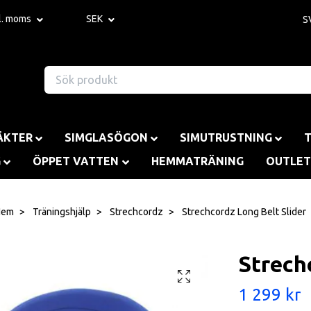
kl. moms
SEK
S
ÄKTER
SIMGLASÖGON
SIMUTRUSTNING
G
ÖPPET VATTEN
HEMMATRÄNING
OUTLET
Hem
Träningshjälp
Strechcordz
Strechcordz Long Belt Slider
Strech
1 299 kr