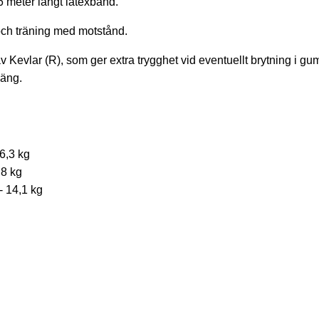
t 6 meter långt latexband.
 och träning med motstånd.
 Kevlar (R), som ger extra trygghet vid eventuellt brytning i
säng.
6,3 kg
,8 kg
- 14,1 kg