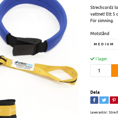
Strechcordz lo
vattnet! Ett 5 
För simning.
Motstånd
MEDIUM
I lager.
Dela
Leverantör:
Strec