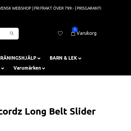
VENSK WEBSHOP | FRI FRAKT ÖVER 799:- | PRISGARANTI
0
Varukorg
TRÄNINGSHJÄLP
BARN & LEK
Varumärken
cordz Long Belt Slider