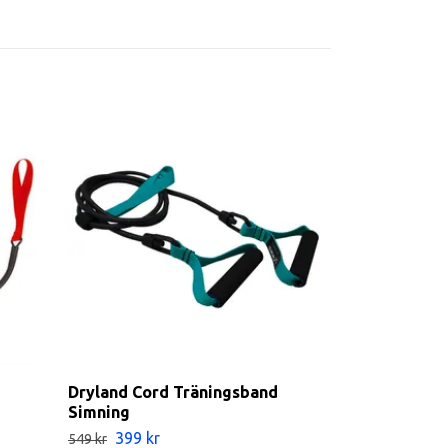
Dryland Cord Träningsband
Kickband
Simning
Slut i lager
399 kr
549 kr