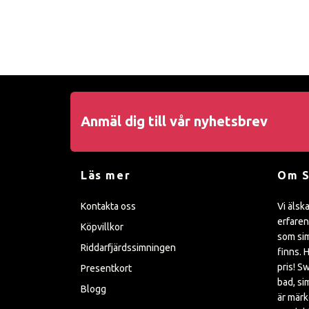
Anmäl dig till vår nyhetsbrev
Läs mer
Om 
Kontakta oss
Vi älsk
erfaren
Köpvillkor
som sim
Riddarfjärdssimningen
finns. H
pris! S
Presentkort
bad, si
Blogg
är mär