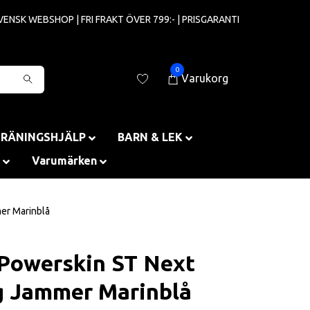
VENSK WEBSHOP | FRI FRAKT ÖVER 799:- | PRISGARANTI
0
Varukorg
TRÄNINGSHJÄLP
BARN & LEK
Varumärken
er Marinblå
Powerskin ST Next
g Jammer Marinblå