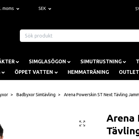
kl. moms
SEK
S
ÄKTER
SIMGLASÖGON
SIMUTRUSTNING
G
ÖPPET VATTEN
HEMMATRÄNING
OUTLET
yxor
Badbyxor Simtävling
Arena Powerskin ST Next Tävling Jamm
Arena 
Tävlin