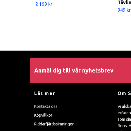
Tävli
2 199 kr
949 kr
Anmäl dig till vår nyhetsbrev
Läs mer
Om 
Kontakta oss
Vi älsk
erfaren
Köpvillkor
som sim
Riddarfjärdssimningen
finns. H