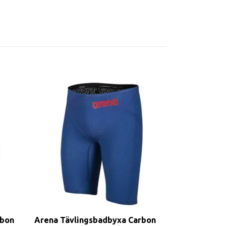
rbon
Arena Tävlingsbadbyxa Carbon
Arena Tävli