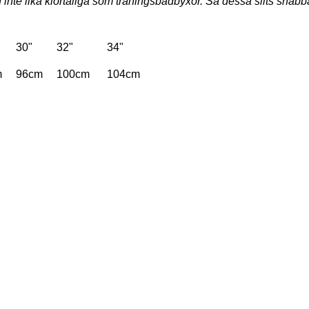
 inte lika klortåliga som träningsbadbyxor. Så dessa slits snab
30"
32"
34"
m
96cm
100cm
104cm