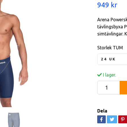
949 kr
Arena Powersk
tävlingsbyxa Po
simtävlingar.
Storlek TUM
24 UK
I lager.
Dela