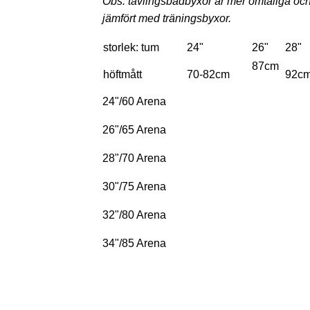
Obs: tävlingsbadbyxor är mer ömtåliga och
jämfört med träningsbyxor.
storlek: tum
24"
26"
28"
87cm
höftmått
70-82cm
92c
24"/60 Arena
26"/65 Arena
28"/70 Arena
30"/75 Arena
32"/80 Arena
34"/85 Arena